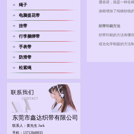
通俗讲，就是一种在
绳子
涤棉增加了纯棉纱线
电脑提花带
挂带
织带印刷方法
织带印刷的方法有哪
行李捆绑带
或光化学制版的方法
手表带
防滑带
松紧绳
东莞市鑫达织带有限公司
联系人：黄先生 Jack
手机：13712849935